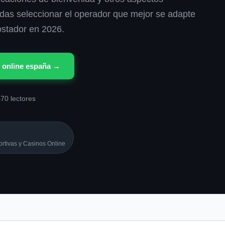
das seleccionar el operador que mejor se adapte
stador en 2026.
s online españa →
70 lectores
rtivas y Casinos Online