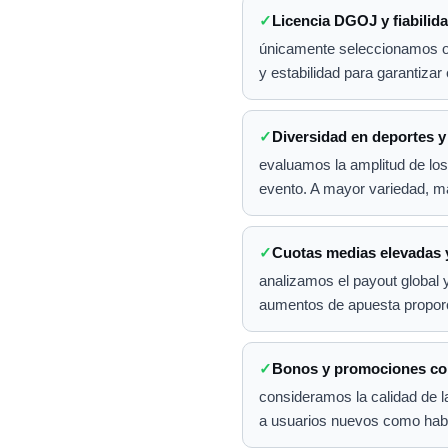
Licencia DGOJ y fiabilida
únicamente seleccionamos ope
y estabilidad para garantiza
Diversidad en deportes y
evaluamos la amplitud de los
evento. A mayor variedad, má
Cuotas medias elevadas 
analizamos el payout global 
aumentos de apuesta proporci
Bonos y promociones com
consideramos la calidad de l
a usuarios nuevos como habit