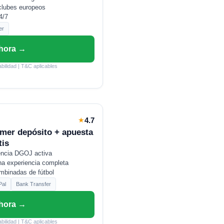
 clubes europeos
4/7
er
hora →
ilidad | T&C aplicables
★
4.7
imer depósito + apuesta
tis
encia DGOJ activa
una experiencia completa
mbinadas de fútbol
Pal
Bank Transfer
hora →
ilidad | T&C aplicables