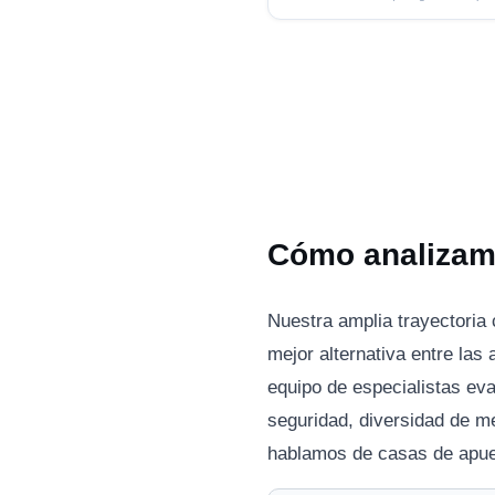
Cómo analizamo
Nuestra amplia trayectoria
mejor alternativa entre las
equipo de especialistas ev
seguridad, diversidad de m
hablamos de casas de apue