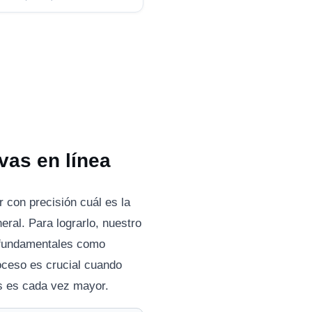
vas en línea
 con precisión cuál es la
eral. Para lograrlo, nuestro
s fundamentales como
oceso es crucial cuando
s es cada vez mayor.