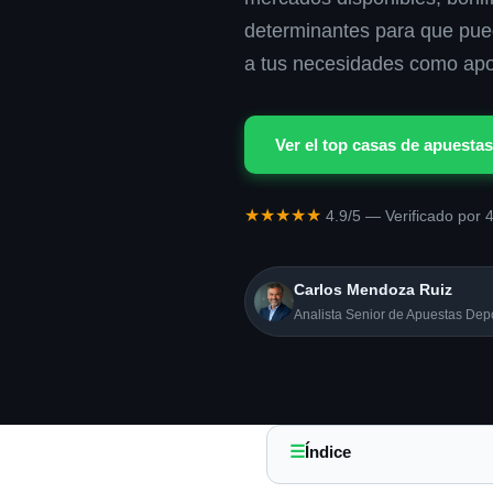
determinantes para que pue
a tus necesidades como apo
Ver el top casas de apuesta
★★★★★
4.9/5 — Verificado por 4
Carlos Mendoza Ruiz
Analista Senior de Apuestas Depo
☰
Índice