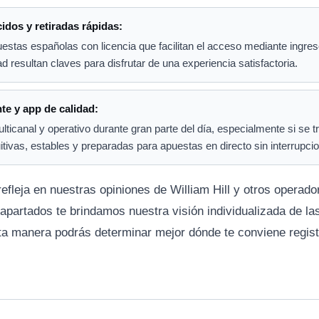
dos y retiradas rápidas:
estas españolas con licencia que facilitan el acceso mediante ingres
dad resultan claves para disfrutar de una experiencia satisfactoria.
nte y app de calidad:
ticanal y operativo durante gran parte del día, especialmente si se tr
itivas, estables y preparadas para apuestas en directo sin interrupci
 refleja en nuestras opiniones de William Hill y otros operad
 apartados te brindamos nuestra visión individualizada de l
a manera podrás determinar mejor dónde te conviene regist