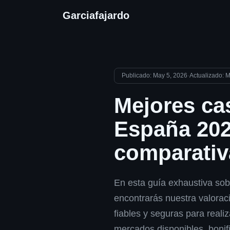
Garciafajardo
Publicado: May 5, 2026
·
Actualizado: 
Mejores ca
España 202
comparativ
En esta guía exhaustiva so
encontrarás nuestra valorac
fiables y seguras para reali
mercados disponibles, bonif