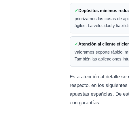
Depósitos mínimos reduci
priorizamos las casas de apu
ágiles. La velocidad y fiabili
Atención al cliente eficie
valoramos soporte rápido, mul
También las aplicaciones intu
Esta atención al detalle se
respecto, en los siguientes
apuestas españolas. De est
con garantías.